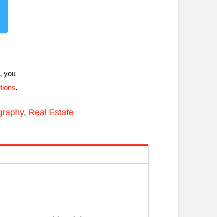
, you
tions
.
graphy
,
Real Estate