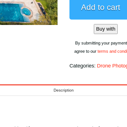
Raíces
Add to cart
Residencial
(Interior
y
Buy with
Exterior)
quantity
By submitting your payment
agree to our
terms and condi
Categories:
Drone Photo
Description