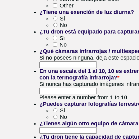
Other
¿Tiene una exención de luz diurna?
Sí
No
¿Tu dron está equipado para captura
Sí
No
¿Qué cámaras infrarrojas / multiespe
Si no posees ninguna, deja este espacio
En una escala del 1 al 10, 10 es extr
con la termografía infrarroja?
*
Si nunca has capturado imágenes infrarro
Please enter a number from
1
to
10
.
¿Puedes capturar fotografías terrestr
Sí
No
¿Tienes algún otro equipo de cámara 
¿Tu dron tiene la capacidad de captu