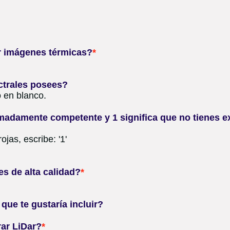
r imágenes térmicas?
*
ctrales posees?
 en blanco.
emadamente competente y 1 significa que no tienes e
jas, escribe: '1'
es de alta calidad?
*
que te gustaría incluir?
rar LiDar?
*