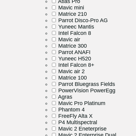
Atlas Pro
Mavic mini
Matrice 210
Parrot Disco-Pro AG
Yuneec Mantis
Intel Falcon 8
Mavic air
Matrice 300
Parrot ANAFI
Yuneec H520
Intel Falcon 8+
Mavic air 2
Matrice 100
Parrot Bluegrass Fields
PowerVision PowerEgg
Agras
Mavic Pro Platinum
Phantom 4
FreeFly Alta X
P4 Multispectral
Mavic 2 Eneterprise
Mavic 2 Enterprise Dual